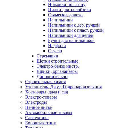
Ножовки по газ-ну
Пилки для эл.лобзика
Стамески, долото
Напильники
Напильники с дер. ручкой
Напильники с пласт. ручкой
Напильники для цепей
Ручки для напильников
Надфили
Стусло
Стремянки
Щетки строительные
Электро-бензо инстр.
Ящики, органайзеры
Дополнительно
Строительная химия
Утеплитель, Джут, Гидропароизоляция
Хозтовары, дача и сад
Электро-товары
Электроды
Печное литье
Автомобильные товары
Сантехника
Евроштакетник
Теплицы