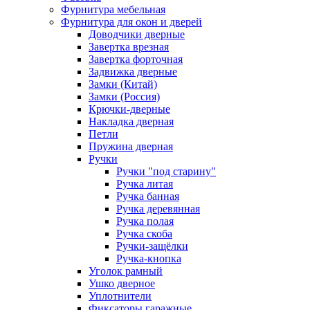
Фурнитура мебельная
Фурнитура для окон и дверей
Доводчики дверные
Завертка врезная
Завертка форточная
Задвижка дверные
Замки (Китай)
Замки (Россия)
Крючки-дверные
Накладка дверная
Петли
Пружина дверная
Ручки
Ручки "под старину"
Ручка литая
Ручка банная
Ручка деревянная
Ручка полая
Ручка скоба
Ручки-защёлки
Ручка-кнопка
Уголок рамный
Ушко дверное
Уплотнители
Фиксаторы гаражные