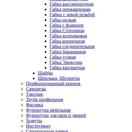
Гайка высокопрочная
Гайка нержавеющая
Гайки с левой резьбой
Гайка низкая
Гайка с фланцем
Гайка Стопорная
Гайка колпачковая
Гайка корончатая
Гайка соединительная
Гайка барашковая
Гайка усовая
Гайка Эриксона
Гайка квадратная
Шайбы
Шпильки, Шплинты
Перфорированный крепеж
Саморезы
Такелаж
Труба профильная
Фасовка
Фурнитура мебельная
Фурнитура для окон и дверей
Хомуты
Инструмент
Строительная химия