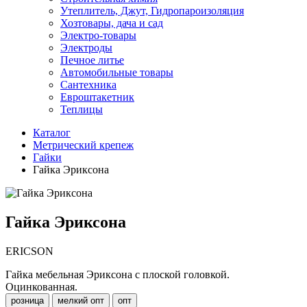
Утеплитель, Джут, Гидропароизоляция
Хозтовары, дача и сад
Электро-товары
Электроды
Печное литье
Автомобильные товары
Сантехника
Евроштакетник
Теплицы
Каталог
Метрический крепеж
Гайки
Гайка Эриксона
Гайка Эриксона
ERICSON
Гайка мебельная Эриксона с плоской головкой.
Оцинкованная.
розница
мелкий опт
опт