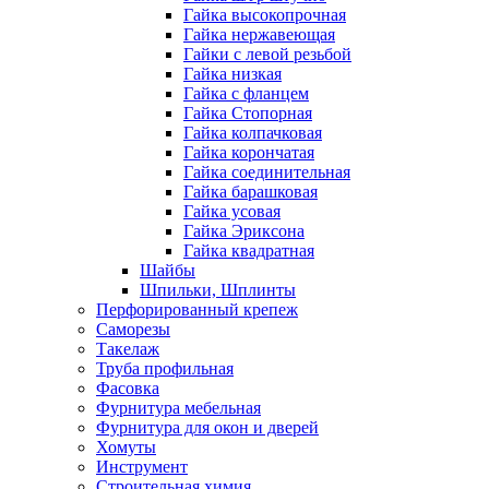
Гайка высокопрочная
Гайка нержавеющая
Гайки с левой резьбой
Гайка низкая
Гайка с фланцем
Гайка Стопорная
Гайка колпачковая
Гайка корончатая
Гайка соединительная
Гайка барашковая
Гайка усовая
Гайка Эриксона
Гайка квадратная
Шайбы
Шпильки, Шплинты
Перфорированный крепеж
Саморезы
Такелаж
Труба профильная
Фасовка
Фурнитура мебельная
Фурнитура для окон и дверей
Хомуты
Инструмент
Строительная химия