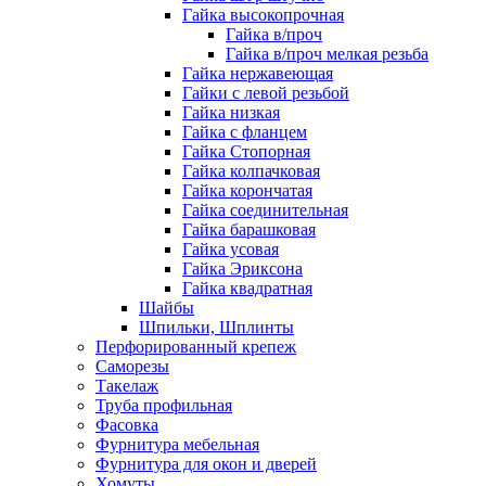
Гайка высокопрочная
Гайка в/проч
Гайка в/проч мелкая резьба
Гайка нержавеющая
Гайки с левой резьбой
Гайка низкая
Гайка с фланцем
Гайка Стопорная
Гайка колпачковая
Гайка корончатая
Гайка соединительная
Гайка барашковая
Гайка усовая
Гайка Эриксона
Гайка квадратная
Шайбы
Шпильки, Шплинты
Перфорированный крепеж
Саморезы
Такелаж
Труба профильная
Фасовка
Фурнитура мебельная
Фурнитура для окон и дверей
Хомуты