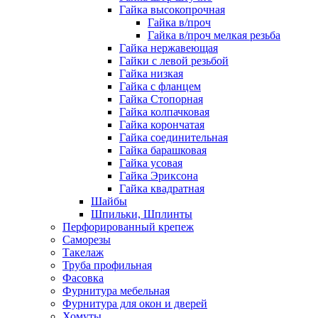
Гайка высокопрочная
Гайка в/проч
Гайка в/проч мелкая резьба
Гайка нержавеющая
Гайки с левой резьбой
Гайка низкая
Гайка с фланцем
Гайка Стопорная
Гайка колпачковая
Гайка корончатая
Гайка соединительная
Гайка барашковая
Гайка усовая
Гайка Эриксона
Гайка квадратная
Шайбы
Шпильки, Шплинты
Перфорированный крепеж
Саморезы
Такелаж
Труба профильная
Фасовка
Фурнитура мебельная
Фурнитура для окон и дверей
Хомуты