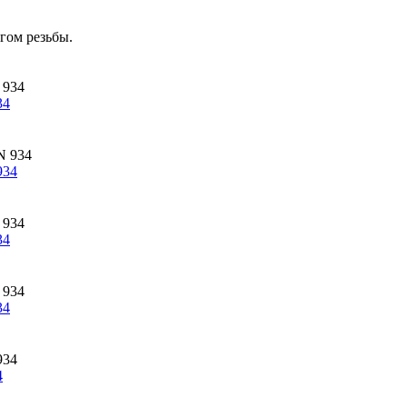
гом резьбы.
34
934
34
34
4