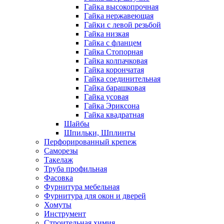
Гайка высокопрочная
Гайка нержавеющая
Гайки с левой резьбой
Гайка низкая
Гайка с фланцем
Гайка Стопорная
Гайка колпачковая
Гайка корончатая
Гайка соединительная
Гайка барашковая
Гайка усовая
Гайка Эриксона
Гайка квадратная
Шайбы
Шпильки, Шплинты
Перфорированный крепеж
Саморезы
Такелаж
Труба профильная
Фасовка
Фурнитура мебельная
Фурнитура для окон и дверей
Хомуты
Инструмент
Строительная химия