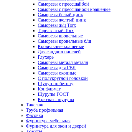
Саморезы с прессшайбой
Саморезы с прессшайбой крашеные
Саморезы белый цинк
Саморезы желтый цинк
Саморезы ж/ц Torx
Тарельчатый Torx
Саморезы кровельные
Саморезы кровельные б/ш
Кровельные крашеные
Для сэндвич панелей
Глухарь
Саморезы металл-металл
Саморезы для ГВЛ
Саморезы оконные
С полукруглой головкой
Шуруп по бетону
Конфирмат
Шурупы ГОСТ
Крючки - шурупы
Такелаж
Труба профильная
Фасовка
Фурнитура мебельная
Фурнитура для окон и дверей
Хомуты