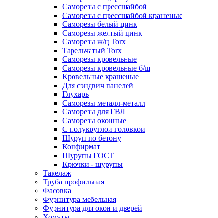
Саморезы с прессшайбой
Саморезы с прессшайбой крашеные
Саморезы белый цинк
Саморезы желтый цинк
Саморезы ж/ц Torx
Тарельчатый Torx
Саморезы кровельные
Саморезы кровельные б/ш
Кровельные крашеные
Для сэндвич панелей
Глухарь
Саморезы металл-металл
Саморезы для ГВЛ
Саморезы оконные
С полукруглой головкой
Шуруп по бетону
Конфирмат
Шурупы ГОСТ
Крючки - шурупы
Такелаж
Труба профильная
Фасовка
Фурнитура мебельная
Фурнитура для окон и дверей
Хомуты