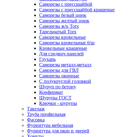
Саморезы с прессшайбой
Саморезы с прессшайбой крашеные
Саморезы белый цинк
Саморезы желтый цинк
Саморезы ж/ц Torx
Тарельчатый Torx
Саморезы кровельные
Саморезы кровельные б/ш
Кровельные крашеные
Для сэндвич панелей
Глухарь
Саморезы металл-металл
Саморезы для ГВЛ
Саморезы оконные
С полукруглой головкой
Шуруп по бетону
Конфирмат
Шурупы ГОСТ
Крючки - шурупы
Такелаж
Труба профильная
Фасовка
Фурнитура мебельная
Фурнитура для окон и дверей
Хомуты