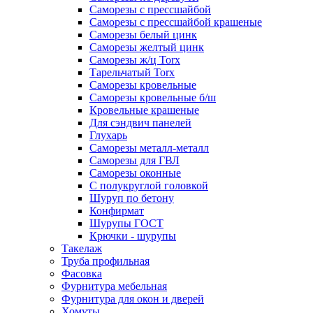
Саморезы с прессшайбой
Саморезы с прессшайбой крашеные
Саморезы белый цинк
Саморезы желтый цинк
Саморезы ж/ц Torx
Тарельчатый Torx
Саморезы кровельные
Саморезы кровельные б/ш
Кровельные крашеные
Для сэндвич панелей
Глухарь
Саморезы металл-металл
Саморезы для ГВЛ
Саморезы оконные
С полукруглой головкой
Шуруп по бетону
Конфирмат
Шурупы ГОСТ
Крючки - шурупы
Такелаж
Труба профильная
Фасовка
Фурнитура мебельная
Фурнитура для окон и дверей
Хомуты