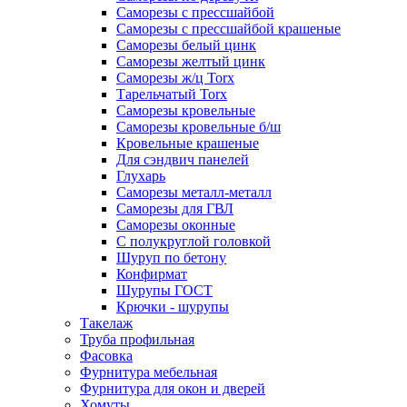
Саморезы с прессшайбой
Саморезы с прессшайбой крашеные
Саморезы белый цинк
Саморезы желтый цинк
Саморезы ж/ц Torx
Тарельчатый Torx
Саморезы кровельные
Саморезы кровельные б/ш
Кровельные крашеные
Для сэндвич панелей
Глухарь
Саморезы металл-металл
Саморезы для ГВЛ
Саморезы оконные
С полукруглой головкой
Шуруп по бетону
Конфирмат
Шурупы ГОСТ
Крючки - шурупы
Такелаж
Труба профильная
Фасовка
Фурнитура мебельная
Фурнитура для окон и дверей
Хомуты