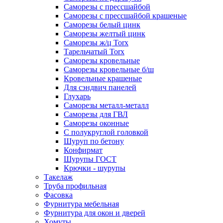
Саморезы с прессшайбой
Саморезы с прессшайбой крашеные
Саморезы белый цинк
Саморезы желтый цинк
Саморезы ж/ц Torx
Тарельчатый Torx
Саморезы кровельные
Саморезы кровельные б/ш
Кровельные крашеные
Для сэндвич панелей
Глухарь
Саморезы металл-металл
Саморезы для ГВЛ
Саморезы оконные
С полукруглой головкой
Шуруп по бетону
Конфирмат
Шурупы ГОСТ
Крючки - шурупы
Такелаж
Труба профильная
Фасовка
Фурнитура мебельная
Фурнитура для окон и дверей
Хомуты