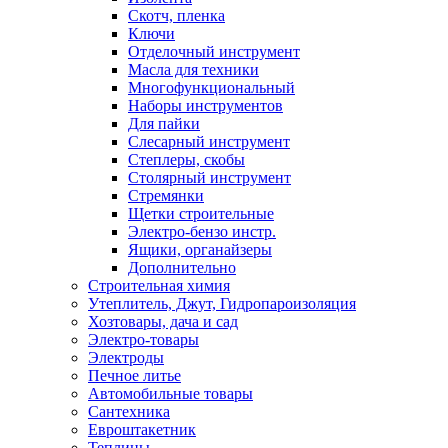
Скотч, пленка
Ключи
Отделочный инструмент
Масла для техники
Многофункциональный
Наборы инструментов
Для пайки
Слесарный инструмент
Степлеры, скобы
Столярный инструмент
Стремянки
Щетки строительные
Электро-бензо инстр.
Ящики, органайзеры
Дополнительно
Строительная химия
Утеплитель, Джут, Гидропароизоляция
Хозтовары, дача и сад
Электро-товары
Электроды
Печное литье
Автомобильные товары
Сантехника
Евроштакетник
Теплицы