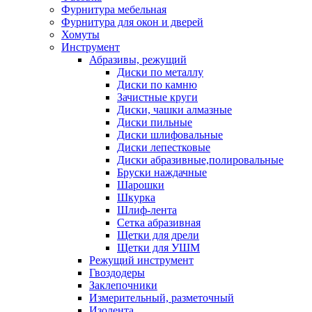
Фурнитура мебельная
Фурнитура для окон и дверей
Хомуты
Инструмент
Абразивы, режущий
Диски по металлу
Диски по камню
Зачистные круги
Диски, чашки алмазные
Диски пильные
Диски шлифовальные
Диски лепестковые
Диски абразивные,полировальные
Бруски наждачные
Шарошки
Шкурка
Шлиф-лента
Сетка абразивная
Щетки для дрели
Щетки для УШМ
Режущий инструмент
Гвоздодеры
Заклепочники
Измерительный, разметочный
Изолента