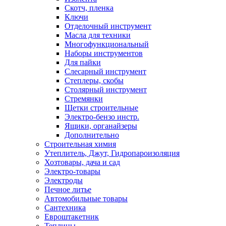
Скотч, пленка
Ключи
Отделочный инструмент
Масла для техники
Многофункциональный
Наборы инструментов
Для пайки
Слесарный инструмент
Степлеры, скобы
Столярный инструмент
Стремянки
Щетки строительные
Электро-бензо инстр.
Ящики, органайзеры
Дополнительно
Строительная химия
Утеплитель, Джут, Гидропароизоляция
Хозтовары, дача и сад
Электро-товары
Электроды
Печное литье
Автомобильные товары
Сантехника
Евроштакетник
Теплицы