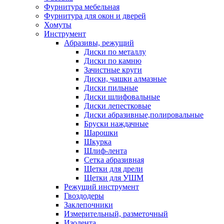
Фурнитура мебельная
Фурнитура для окон и дверей
Хомуты
Инструмент
Абразивы, режущий
Диски по металлу
Диски по камню
Зачистные круги
Диски, чашки алмазные
Диски пильные
Диски шлифовальные
Диски лепестковые
Диски абразивные,полировальные
Бруски наждачные
Шарошки
Шкурка
Шлиф-лента
Сетка абразивная
Щетки для дрели
Щетки для УШМ
Режущий инструмент
Гвоздодеры
Заклепочники
Измерительный, разметочный
Изолента