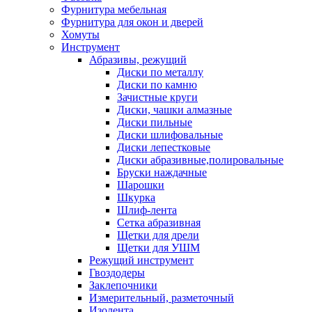
Фурнитура мебельная
Фурнитура для окон и дверей
Хомуты
Инструмент
Абразивы, режущий
Диски по металлу
Диски по камню
Зачистные круги
Диски, чашки алмазные
Диски пильные
Диски шлифовальные
Диски лепестковые
Диски абразивные,полировальные
Бруски наждачные
Шарошки
Шкурка
Шлиф-лента
Сетка абразивная
Щетки для дрели
Щетки для УШМ
Режущий инструмент
Гвоздодеры
Заклепочники
Измерительный, разметочный
Изолента