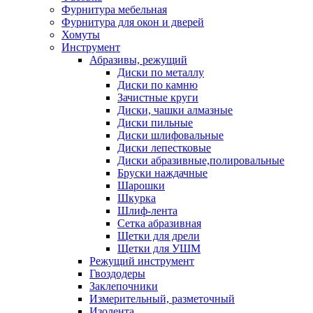
Фурнитура мебельная
Фурнитура для окон и дверей
Хомуты
Инструмент
Абразивы, режущий
Диски по металлу
Диски по камню
Зачистные круги
Диски, чашки алмазные
Диски пильные
Диски шлифовальные
Диски лепестковые
Диски абразивные,полировальные
Бруски наждачные
Шарошки
Шкурка
Шлиф-лента
Сетка абразивная
Щетки для дрели
Щетки для УШМ
Режущий инструмент
Гвоздодеры
Заклепочники
Измерительный, разметочный
Изолента