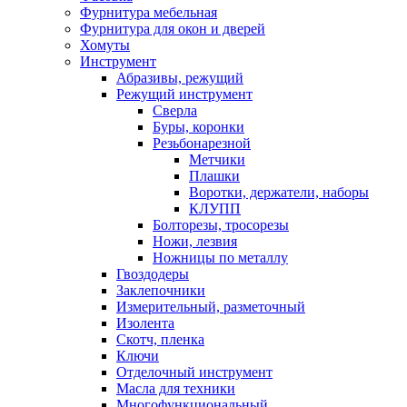
Фурнитура мебельная
Фурнитура для окон и дверей
Хомуты
Инструмент
Абразивы, режущий
Режущий инструмент
Сверла
Буры, коронки
Резьбонарезной
Метчики
Плашки
Воротки, держатели, наборы
КЛУПП
Болторезы, тросорезы
Ножи, лезвия
Ножницы по металлу
Гвоздодеры
Заклепочники
Измерительный, разметочный
Изолента
Скотч, пленка
Ключи
Отделочный инструмент
Масла для техники
Многофункциональный