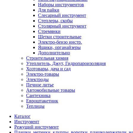
Наборы инструментов
Для пайки
Слесарный инструмент
Степлеры, скобы
Столярный инструмент
Стремянки
Щетки строительные
Электро-бензо инстр.
Ящики, органайзеры
Дополнительно
Строительная химия
Утеплитель, Джут, Гидропароизоляция
Хозтовары, дача и сад
Электро-товары
Электроды
Печное литье
Автомобильные товары
Сантехника
Евроштакетник
Теплицы
Каталог
Инструмент
Режущий инструмент
Плашки, метчики, клуппы, воротки, плашкодержатели, на