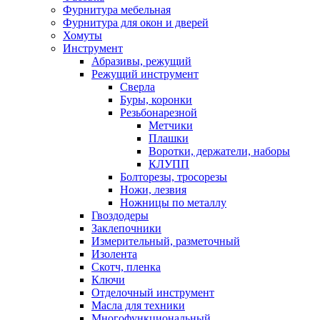
Фурнитура мебельная
Фурнитура для окон и дверей
Хомуты
Инструмент
Абразивы, режущий
Режущий инструмент
Сверла
Буры, коронки
Резьбонарезной
Метчики
Плашки
Воротки, держатели, наборы
КЛУПП
Болторезы, тросорезы
Ножи, лезвия
Ножницы по металлу
Гвоздодеры
Заклепочники
Измерительный, разметочный
Изолента
Скотч, пленка
Ключи
Отделочный инструмент
Масла для техники
Многофункциональный