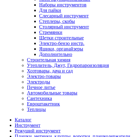
Наборы инструментов
Для пайки
Слесарный инструмент
Степлеры, скобы
Столярный инструмент
Стремянки
Щетки строительные
Электро-бензо инстр.
Ящики, органайзеры
Дополнительно
Строительная химия
Утеплитель, Джут, Гидропароизоляция
Хозтовары, дача и сад
Электро-товары
Электроды
Печное литье
Автомобильные товары
Сантехника
Евроштакетник
Теплицы
Каталог
Инструмент
Режущий инструмент
Плашки, метчики, клуппы, воротки, плашкодержатели,