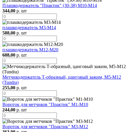
Плашкодержатель "Практик" (30-38) М10-М14
344,00
р. шт
плашкодержатель М3-М14
588,00
р. шт
плашкодержатель М12-М20
688,00
р. шт
Метчикодержатель Т-образный, цанговый зажим, М5-М12
(Tundra)
255,00
р. шт
Вороток для метчиков "Практик" М1-М10
244,00
р. шт
Вороток для метчиков "Практик" М3-М12
363,00
р. шт