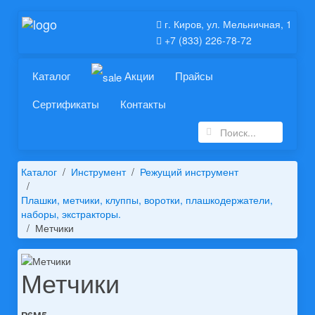
г. Киров, ул. Мельничная, 1
+7 (833) 226-78-72
Каталог
Акции
Прайсы
Сертификаты
Контакты
Каталог
Инструмент
Режущий инструмент
Плашки, метчики, клуппы, воротки, плашкодержатели,
наборы, экстракторы.
Метчики
Метчики