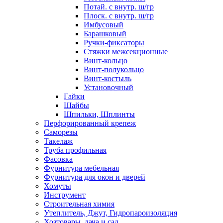
Потай. с внутр. ш/гр
Плоск. с внутр. ш/гр
Имбусовый
Барашковый
Ручки-фиксаторы
Стяжки межсекционные
Винт-кольцо
Винт-полукольцо
Винт-костыль
Установочный
Гайки
Шайбы
Шпильки, Шплинты
Перфорированный крепеж
Саморезы
Такелаж
Труба профильная
Фасовка
Фурнитура мебельная
Фурнитура для окон и дверей
Хомуты
Инструмент
Строительная химия
Утеплитель, Джут, Гидропароизоляция
Хозтовары, дача и сад