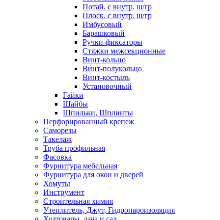
Потай. с внутр. ш/гр
Плоск. с внутр. ш/гр
Имбусовый
Барашковый
Ручки-фиксаторы
Стяжки межсекционные
Винт-кольцо
Винт-полукольцо
Винт-костыль
Установочный
Гайки
Шайбы
Шпильки, Шплинты
Перфорированный крепеж
Саморезы
Такелаж
Труба профильная
Фасовка
Фурнитура мебельная
Фурнитура для окон и дверей
Хомуты
Инструмент
Строительная химия
Утеплитель, Джут, Гидропароизоляция
Хозтовары, дача и сад