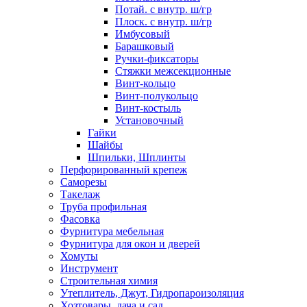
Потай. с внутр. ш/гр
Плоск. с внутр. ш/гр
Имбусовый
Барашковый
Ручки-фиксаторы
Стяжки межсекционные
Винт-кольцо
Винт-полукольцо
Винт-костыль
Установочный
Гайки
Шайбы
Шпильки, Шплинты
Перфорированный крепеж
Саморезы
Такелаж
Труба профильная
Фасовка
Фурнитура мебельная
Фурнитура для окон и дверей
Хомуты
Инструмент
Строительная химия
Утеплитель, Джут, Гидропароизоляция
Хозтовары, дача и сад