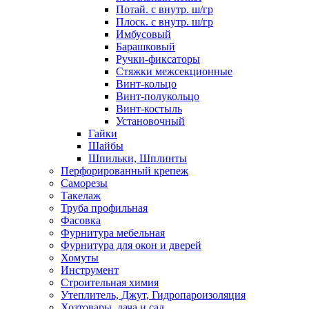
Потай. с внутр. ш/гр
Плоск. с внутр. ш/гр
Имбусовый
Барашковый
Ручки-фиксаторы
Стяжки межсекционные
Винт-кольцо
Винт-полукольцо
Винт-костыль
Установочный
Гайки
Шайбы
Шпильки, Шплинты
Перфорированный крепеж
Саморезы
Такелаж
Труба профильная
Фасовка
Фурнитура мебельная
Фурнитура для окон и дверей
Хомуты
Инструмент
Строительная химия
Утеплитель, Джут, Гидропароизоляция
Хозтовары, дача и сад