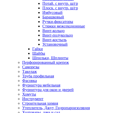
Потай. с внутр. ш/гр
Плоск. с внутр. ш/гр
Имбусовый
Барашковый
Ручки-фиксаторы
Стяжки межсекционные
Винт-кольцо
Винт-полукольцо
Винт-костыль
Установочный
Гайки
Шайбы
Шпильки, Шплинты
Перфорированный крепеж
Саморезы
Такелаж
Труба профильная
Фасовка
Фурнитура мебельная
Фурнитура для окон и дверей
Хомуты
Инструмент
Строительная химия
Утеплитель, Джут, Гидропароизоляция
Хозтовары, дача и сад