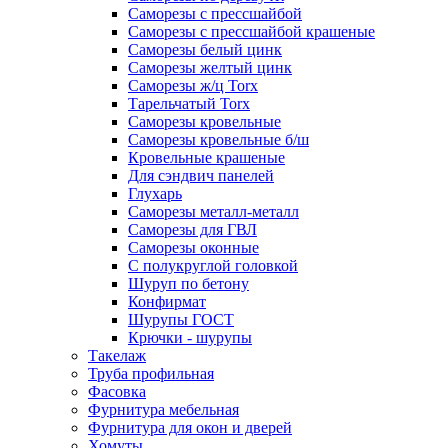
Саморезы с прессшайбой
Саморезы с прессшайбой крашеные
Саморезы белый цинк
Саморезы желтый цинк
Саморезы ж/ц Torx
Тарельчатый Torx
Саморезы кровельные
Саморезы кровельные б/ш
Кровельные крашеные
Для сэндвич панелей
Глухарь
Саморезы металл-металл
Саморезы для ГВЛ
Саморезы оконные
С полукруглой головкой
Шуруп по бетону
Конфирмат
Шурупы ГОСТ
Крючки - шурупы
Такелаж
Труба профильная
Фасовка
Фурнитура мебельная
Фурнитура для окон и дверей
Хомуты